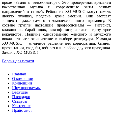
вроде «Земля в иллюминаторе». Это проверенная временем
качественная музыка и современные хиты разных
направлений и стилей. Ребята из XO-MUSIC могут зажечь
любую публику, подарив яркие эмоции. Они заставят
танцевать даже самого закомплексованного скромнягу. В
составе группы настоящие профессионалы — гитарист,
клавишник, барабанщик, саксофонист, а также сразу трое
вокалистов. Наличие одновременно женского и мужского
вокала стирает ограничение в выборе репертуара. Команда
XO-MUSIC – отличное решение для корпоратива, бизнес-
презентации, свадьбы, юбилея или любого другого праздника.
Зажги с XO-MUSIC!
Версия для печати
Главная
О компании
Концепции
Шоу программы
Ведущие
Площадки
Свадьбы
Кейтеринг
Прайс-лист