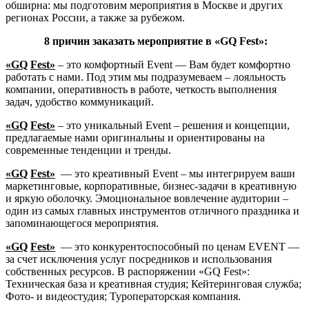
обширна: мы подготовим мероприятия в Москве и других
регионах России, а также за рубежом.
8 причин заказать мероприятие в «
GQ
Fest»
:
«GQ
Fest»
– это комфортный Event — Вам будет комфортно
работать с нами. Под этим мы подразумеваем – лояльность
компании, оперативность в работе, четкость выполнения
задач, удобство коммуникаций.
«GQ
Fest»
– это уникальный Event – решения и концепции,
предлагаемые нами оригинальны и ориентированы на
современные тенденции и тренды.
«GQ
Fest»
— это креативный Event – мы интегрируем ваши
маркетинговые, корпоративные, бизнес-задачи в креативную
и яркую оболочку. Эмоциональное вовлечение аудитории –
один из самых главных инструментов отличного праздника и
запоминающегося мероприятия.
«GQ
Fest»
— это конкурентоспособный по ценам EVENT —
за счет исключения услуг посредников и использования
собственных ресурсов. В распоряжении «GQ Fest»:
Техническая база и креативная студия; Кейтеринговая служба;
Фото- и видеостудия; Туроператорская компания.