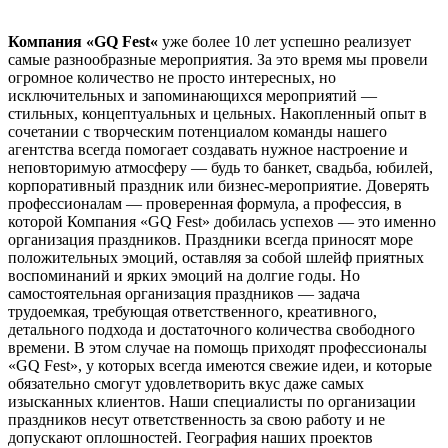
Компания «
G
Q
Fest
«
уже более 10 лет успешно реализует
самые разнообразные мероприятия. За это время мы провели
огромное количество не просто интересных, но
исключительных и запоминающихся мероприятий —
стильных, концептуальных и цельных. Накопленный опыт в
сочетании с творческим потенциалом команды нашего
агентства всегда помогает создавать нужное настроение и
неповторимую атмосферу — будь то банкет, свадьба, юбилей,
корпоративный праздник или бизнес-мероприятие. Доверять
профессионалам — проверенная формула, а профессия, в
которой Компания «GQ Fest» добилась успехов — это именно
организация праздников. Праздники всегда приносят море
положительных эмоций, оставляя за собой шлейф приятных
воспоминаний и ярких эмоций на долгие годы. Но
самостоятельная организация праздников — задача
трудоемкая, требующая ответственного, креативного,
детального подхода и достаточного количества свободного
времени. В этом случае на помощь приходят профессионалы
«GQ Fest», у которых всегда имеются свежие идеи, и которые
обязательно смогут удовлетворить вкус даже самых
изысканных клиентов. Наши специалисты по организации
праздников несут ответственность за свою работу и не
допускают оплошностей. География наших проектов